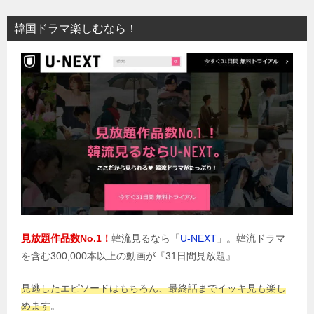
韓国ドラマ楽しむなら！
見放題作品数No.1！
韓流見るなら「
U-NEXT
」。韓流ドラマ
を含む300,000本以上の動画が『31日間見放題』
見逃したエピソードはもちろん、最終話までイッキ見も楽し
めます
。