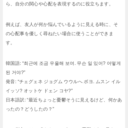
ら、自分の関心や心配を表現するのに役立ちます。
例えば、友人が何か悩んでいるように見える時に、そ
の心配事を優しく尋ねたい場合に使うことができま
す。
韓国語: “최근에 조금 우울해 보여. 무슨 일 있어? 어떻게
된 거야?”
発音: “チェグェネ ジョグム ウウルへ ボヨ. ムスン イル
イッソ? オットケ ドェン コヤ?”
日本語訳: “最近ちょっと憂鬱そうに見えるけど、何かあ
ったの？どうしたの？”