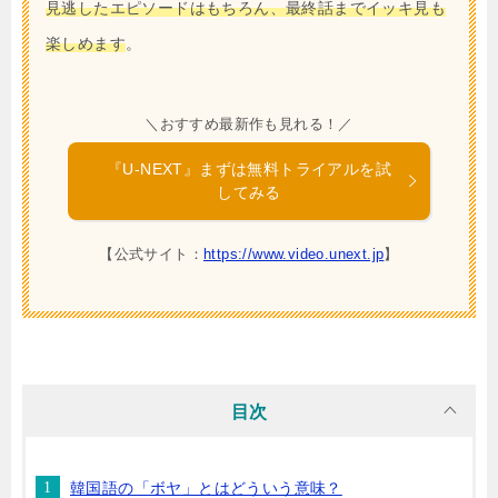
見逃したエピソードはもちろん、最終話までイッキ見も
楽しめます
。
＼おすすめ最新作も見れる！／
『U-NEXT』まずは無料トライアルを試
してみる
【公式サイト：
https://www.video.unext.jp
】
目次
韓国語の「ボヤ」とはどういう意味？