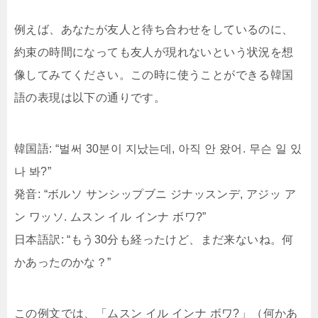
例えば、あなたが友人と待ち合わせをしているのに、
約束の時間になっても友人が現れないという状況を想
像してみてください。この時に使うことができる韓国
語の表現は以下の通りです。
韓国語: “벌써 30분이 지났는데, 아직 안 왔어. 무슨 일 있
나 봐?”
発音: “ボルソ サンシップブニ ジナッスンデ, アジッ ア
ン ワッソ. ムスン イル インナ ボワ?”
日本語訳: “もう30分も経ったけど、まだ来ないね。何
かあったのかな？”
この例文では、「ムスン イル インナ ボワ?」（何かあ