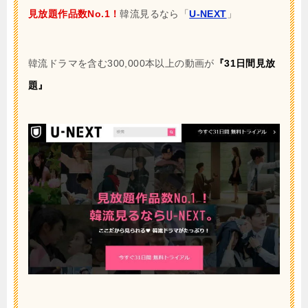
見放題作品数No.1！
韓流見るなら「
U-NEXT
」
韓流ドラマを含む300,000本以上の動画が
『31日間見放
題』