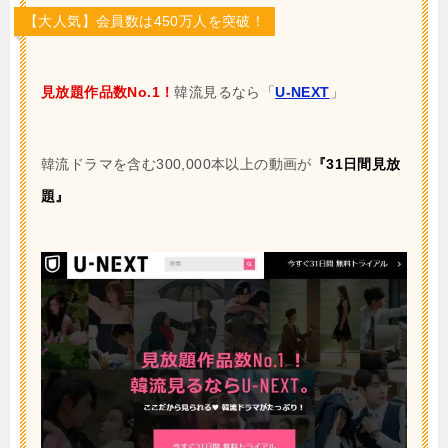
【大人気】会員数は450万人を突破！
見放題作品数No.1！
韓流見るなら「
U-NEXT
」
韓流ドラマを含む300,000本以上の動画が
『31日間見放
題』