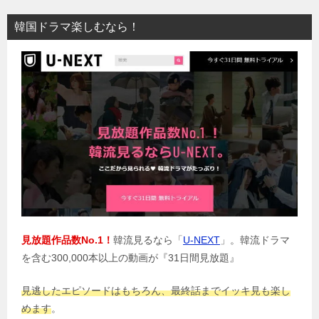
ビ
韓国ドラマ楽しむなら！
ゲ
ー
シ
ョ
ン
見放題作品数No.1！
韓流見るなら「
U-NEXT
」。韓流ドラマ
を含む300,000本以上の動画が『31日間見放題』
見逃したエピソードはもちろん、最終話までイッキ見も楽し
めます
。