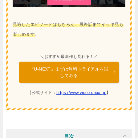
見逃したエピソードはもちろん、最終話までイッキ見も
楽しめます
。
＼おすすめ最新作も見れる！／
『U-NEXT』まずは無料トライアルを試
してみる
【公式サイト：
https://www.video.unext.jp
】
目次