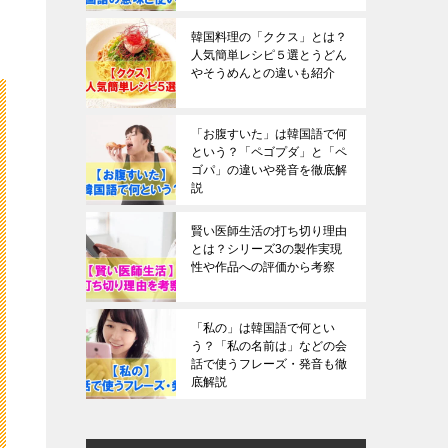
韓国料理の「ククス」とは？
人気簡単レシピ５選とうどん
やそうめんとの違いも紹介
「お腹すいた」は韓国語で何
という？「ペゴプダ」と「ペ
ゴパ」の違いや発音を徹底解
説
賢い医師生活の打ち切り理由
とは？シリーズ3の製作実現
性や作品への評価から考察
「私の」は韓国語で何とい
う？「私の名前は」などの会
話で使うフレーズ・発音も徹
底解説