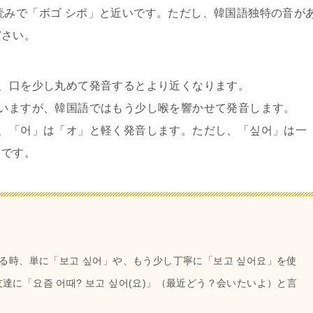
読みで「ボゴ シポ」と近いです。ただし、韓国語独特の音が
ださい。
が、口を少し丸めて発音するとより近くなります。
ていますが、韓国語ではもう少し喉を響かせて発音します。
し、「어」は「オ」と軽く発音します。ただし、「싶어」は一
トです。
える時、単に「보고 싶어」や、もう少し丁寧に「보고 싶어요」を使
に「요즘 어때? 보고 싶어(요)」（最近どう？会いたいよ）と言