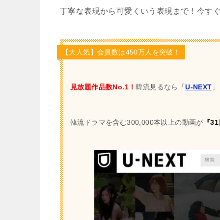
丁寧な表現から可愛くいう表現まで！今す
【大人気】会員数は450万人を突破！
見放題作品数No.1！
韓流見るなら「
U-NEXT
」
韓流ドラマを含む300,000本以上の動画が
『3