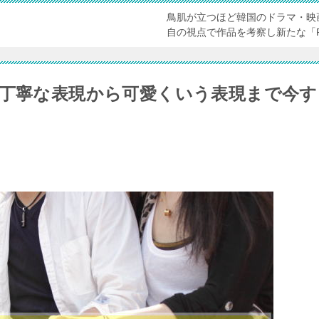
鳥肌が立つほど韓国のドラマ・映
自の視点で作品を考察し新たな「
！丁寧な表現から可愛くいう表現まで今す