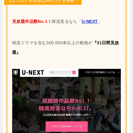
【大人気】会員数は450万人を突破！
見放題作品数No.1！
韓流見るなら「
U-NEXT
」
韓流ドラマを含む300,000本以上の動画が
『31日間見放
題』