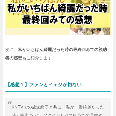
次に、
私がいちばん綺麗だった時の最終回みての視聴
者の感想
もご紹介します！
【感想１】ファンとイェジが切ない
KNTVでの放送終了と共に「私が一番綺麗だった
時」完走?? ハ・ソクジンとジス目当てで見始め