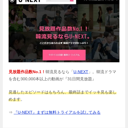
見放題作品数No.1！
韓流見るなら「
U-NEXT
」。韓流ドラマ
を含む300,000本以上の動画が『31日間見放題』
見逃したエピソードはもちろん、最終話までイッキ見も楽し
めます
。
⇒
『U-NEXT』まずは無料トライアルを試してみる