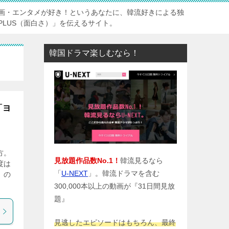
画・エンタメが好き！というあなたに、韓流好きによる独
PLUS（面白さ）」を伝えるサイト。
韓国ドラマ楽しむなら！
「ヨ
方。
見放題作品数No.1！
韓流見るなら
度は
「
U-NEXT
」。韓流ドラマを含む
」の
300,000本以上の動画が『31日間見放
題』
見逃したエピソードはもちろん、最終