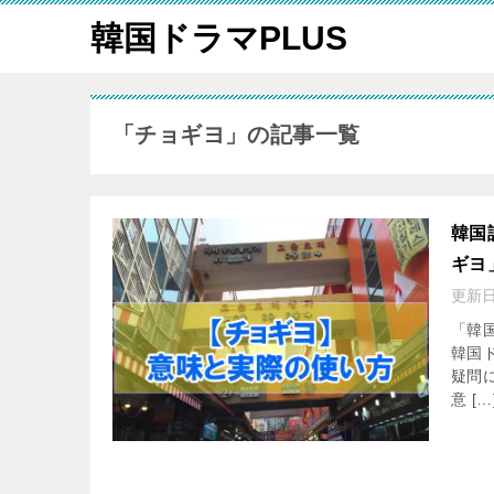
韓国ドラマPLUS
「チョギヨ」の記事一覧
韓国
ギヨ
更新
「韓
韓国
疑問
意 […