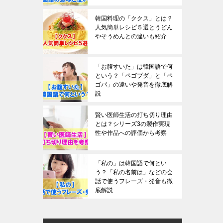
韓国料理の「ククス」とは？
人気簡単レシピ５選とうどん
やそうめんとの違いも紹介
「お腹すいた」は韓国語で何
という？「ペゴプダ」と「ペ
ゴパ」の違いや発音を徹底解
説
賢い医師生活の打ち切り理由
とは？シリーズ3の製作実現
性や作品への評価から考察
「私の」は韓国語で何とい
う？「私の名前は」などの会
話で使うフレーズ・発音も徹
底解説