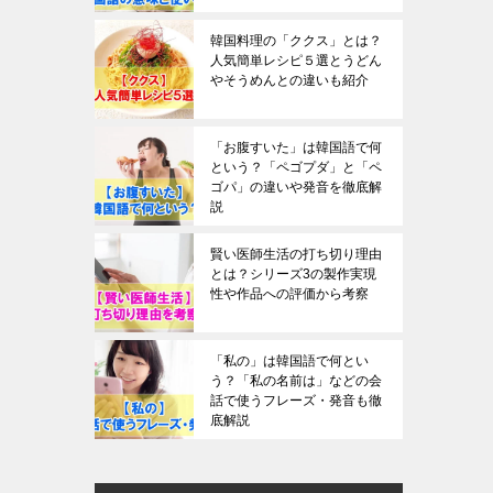
韓国料理の「ククス」とは？
人気簡単レシピ５選とうどん
やそうめんとの違いも紹介
「お腹すいた」は韓国語で何
という？「ペゴプダ」と「ペ
ゴパ」の違いや発音を徹底解
説
賢い医師生活の打ち切り理由
とは？シリーズ3の製作実現
性や作品への評価から考察
「私の」は韓国語で何とい
う？「私の名前は」などの会
話で使うフレーズ・発音も徹
底解説