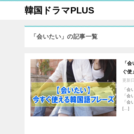
韓国ドラマPLUS
「会いたい」の記事一覧
「会
ぐ使
更新
「会
「会
「会
[…]