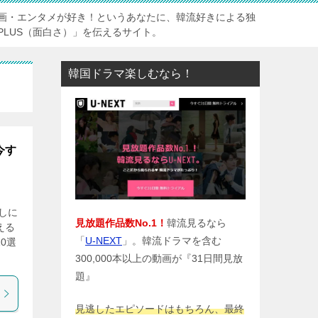
画・エンタメが好き！というあなたに、韓流好きによる独
PLUS（面白さ）」を伝えるサイト。
韓国ドラマ楽しむなら！
今す
しに
見放題作品数No.1！
韓流見るなら
える
「
U-NEXT
」。韓流ドラマを含む
0選
300,000本以上の動画が『31日間見放
題』
見逃したエピソードはもちろん、最終